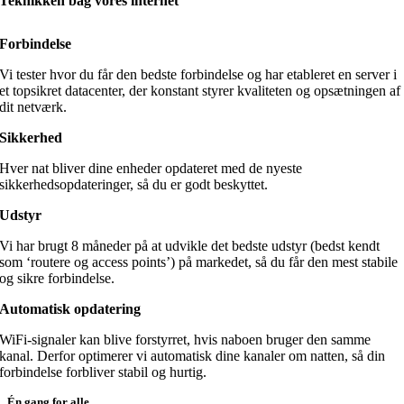
Teknikken bag vores internet
Forbindelse
Vi tester hvor du får den bedste forbindelse og har etableret en server i
et topsikret datacenter, der konstant styrer kvaliteten og opsætningen af
dit netværk.
Sikkerhed
Hver nat bliver dine enheder opdateret med de nyeste
sikkerhedsopdateringer, så du er godt beskyttet.
Udstyr
Vi har brugt 8 måneder på at udvikle det bedste udstyr (bedst kendt
som ‘routere og access points’) på markedet, så du får den mest stabile
og sikre forbindelse.
Automatisk opdatering
WiFi-signaler kan blive forstyrret, hvis naboen bruger den samme
kanal. Derfor optimerer vi automatisk dine kanaler om natten, så din
forbindelse forbliver stabil og hurtig.
Én gang for alle