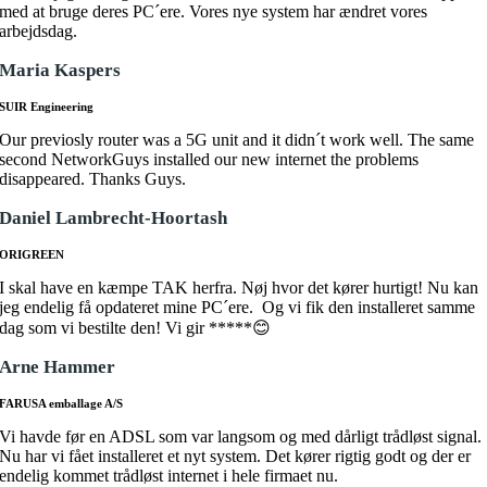
med at bruge deres PC´ere. Vores nye system har ændret vores
arbejdsdag.
Maria Kaspers
SUIR Engineering
Our previosly router was a 5G unit and it didn´t work well. The same
second NetworkGuys installed our new internet the problems
disappeared. Thanks Guys.
Daniel Lambrecht-Hoortash
ORIGREEN
I skal have en kæmpe TAK herfra. Nøj hvor det kører hurtigt! Nu kan
jeg endelig få opdateret mine PC´ere. Og vi fik den installeret samme
dag som vi bestilte den! Vi gir *****😊
Arne Hammer
FARUSA emballage A/S
Vi havde før en ADSL som var langsom og med dårligt trådløst signal.
Nu har vi fået installeret et nyt system. Det kører rigtig godt og der er
endelig kommet trådløst internet i hele firmaet nu.