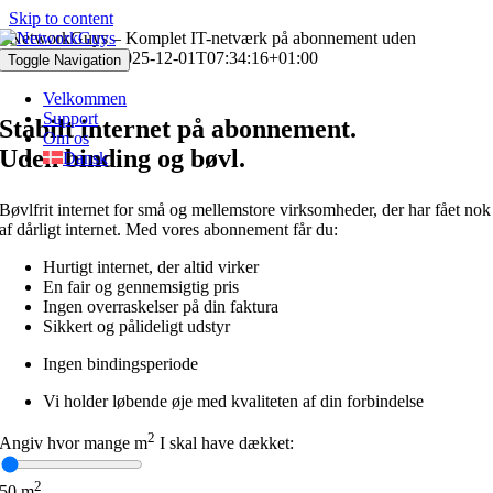
Skip to content
NetworkGuys – Komplet IT-netværk på abonnement uden
binding
andreas
2025-12-01T07:34:16+01:00
Toggle Navigation
Velkommen
Support
Stabilt internet på abonnement.
Om os
Uden binding og bøvl.
Dansk
Bøvlfrit internet for
små og mellemstore virksomheder
, der har fået nok
af dårligt internet. Med vores abonnement får du:
Hurtigt internet, der altid virker
En fair og gennemsigtig pris
Ingen overraskelser på din faktura
Sikkert og pålideligt udstyr
Ingen bindingsperiode
Vi holder løbende øje med kvaliteten af din forbindelse
2
Angiv hvor mange m
I skal have dækket:
2
50
m