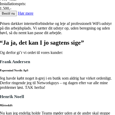
Installationspris:
1.500,-
Hør mere
Bestil nu
Prisen dækker internetforbindelse og leje af professionelt WiFi-udstyr
på din arbejdsplads. Vi sætter dit udstyr op, uden beregning og uden
bøvl, så du nemt kan passe dit arbejde.
“Ja ja, det kan I jo sagtens sige”
Og derfor gi’r vi ordet til vores kunder:
Frank Andersen
Papermind Nordic ApS
Jeg havde købt noget it-grej i en butik som aldrig har virket ordenligt.
Derfor ringende jeg til Networkguys – og dagen efter var alle mine
problemer løst. TAK herfra!
Henrik Noell
Måtteskift
Nu kan jeg endelig holde Teams møder uden at de andre skal stoppe