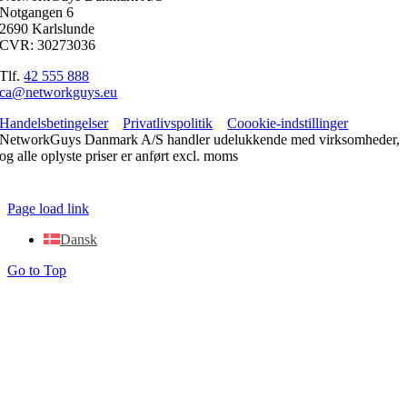
Notgangen 6
2690 Karlslunde
CVR: 30273036
Tlf.
42 555 888
ca@networkguys.eu
Handelsbetingelser
Privatlivspolitik
Coookie-indstillinger
NetworkGuys Danmark A/S handler udelukkende med virksomheder,
og alle oplyste priser er anført excl. moms
Page load link
Dansk
Go to Top