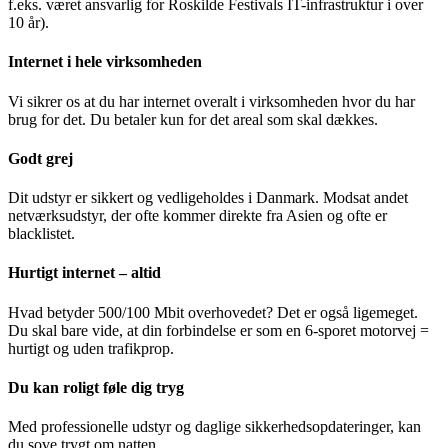
f.eks. været ansvarlig for Roskilde Festivals IT-infrastruktur i over
10 år).
Internet i hele virksomheden
Vi sikrer os at du har internet overalt i virksomheden hvor du har
brug for det. Du betaler kun for det areal som skal dækkes.
Godt grej
Dit udstyr er sikkert og vedligeholdes i Danmark. Modsat andet
netværksudstyr, der ofte kommer direkte fra Asien og ofte er
blacklistet.
Hurtigt internet – altid
Hvad betyder 500/100 Mbit overhovedet? Det er også ligemeget.
Du skal bare vide, at din forbindelse er som en 6-sporet motorvej =
hurtigt og uden trafikprop.
Du kan roligt føle dig tryg
Med professionelle udstyr og daglige sikkerhedsopdateringer, kan
du sove trygt om natten.