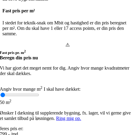
Fast pris per m²
I stedet for teknik-snak om Mbit og hastighed er din pris beregnet
per m². Om du skal have 1 eller 17 access points, er din pris den
samme.
2
Fast pris pr. m
Beregn din pris nu
Vi har gjort det meget nemt for dig. Angiv
hvor mange kvadratmeter
der skal dækkes.
2
Angiv hvor mange m
I skal have dækket:
2
50
m
Ønsker I dækning til supplerende bygning, fx. lager, vil vi gerne give
et samlet tilbud på løsningen.
Ring mig op.
Jeres pris er:
799,-
/md.