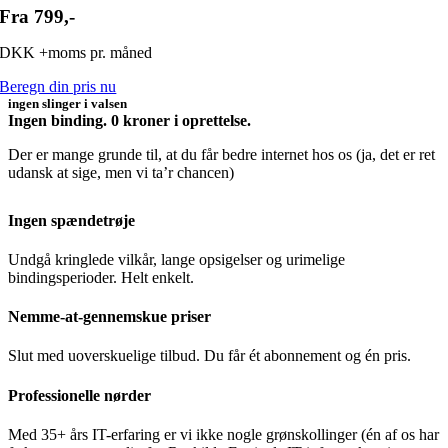
Fra 799,-
DKK +moms pr. måned
Beregn din pris nu
ingen slinger i valsen
Ingen binding. 0 kroner i oprettelse.
Der er
mange grunde
til, at du får bedre internet hos os (ja, det er ret
udansk at sige, men vi ta’r chancen)
Ingen spændetrøje
Undgå kringlede vilkår, lange opsigelser og urimelige
bindingsperioder. Helt enkelt.
Nemme-at-gennemskue priser
Slut med uoverskuelige tilbud. Du får ét abonnement og én pris.
Professionelle nørder
Med 35+ års IT-erfaring er vi ikke nogle grønskollinger (én af os har