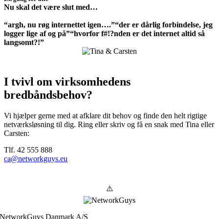
Nu skal det være slut med…
“argh, nu røg internettet igen….”
“der er dårlig forbindelse, jeg
logger lige af og på”
“hvorfor f#!?nden er det internet altid så
langsomt?!”
I tvivl om virksomhedens
bredbåndsbehov?
Vi hjælper gerne med at afklare dit behov og finde den helt rigtige
netværksløsning til dig. Ring eller skriv og få en snak med Tina eller
Carsten:
Tlf. 42 555 888
ca@networkguys.eu
NetworkGuys Danmark A/S