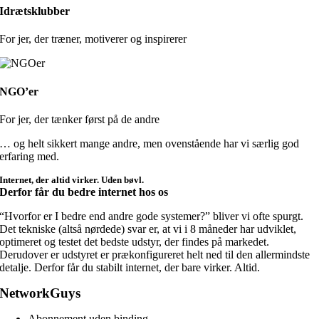
Idrætsklubber
For jer, der
træner, motiverer og inspirerer
NGO’er
For jer, der
tænker først
på de andre
… og helt sikkert mange andre, men ovenstående har vi særlig god
erfaring med.
Internet, der altid virker. Uden bøvl.
Derfor får du bedre internet hos os
“Hvorfor er I bedre end andre gode systemer?” bliver vi ofte spurgt.
Det tekniske (altså nørdede) svar er, at vi i 8 måneder har udviklet,
optimeret og testet
det bedste udstyr
, der findes på markedet.
Derudover er udstyret er prækonfigureret helt ned til den allermindste
detalje. Derfor får du stabilt internet, der bare virker. Altid.
NetworkGuys
Abonnement uden binding